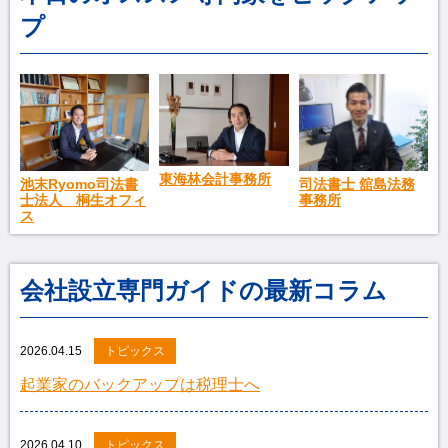
プ
東海林会計事務所
池末Ryomo司法書
司法書士 舘島法務
士法人 桐生オフィ
事務所
ス
会社設立専門ガイドの最新コラム
2026.04.15
トピックス
起業家のバックアップは税理士へ
2026.04.10
トピックス