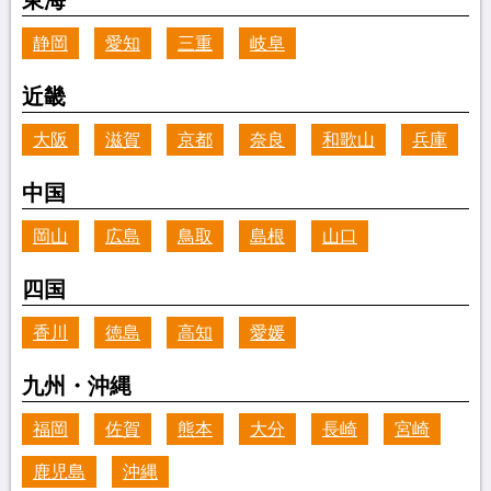
静岡
愛知
三重
岐阜
近畿
大阪
滋賀
京都
奈良
和歌山
兵庫
中国
岡山
広島
鳥取
島根
山口
四国
香川
徳島
高知
愛媛
九州・沖縄
福岡
佐賀
熊本
大分
長崎
宮崎
鹿児島
沖縄