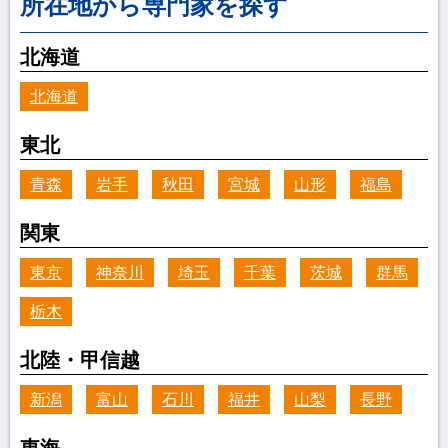
所在地から専門家を探す
北海道
北海道
東北
青森
岩手
秋田
宮城
山形
福島
関東
東京
神奈川
埼玉
千葉
茨城
群馬
栃木
北陸・甲信越
新潟
富山
石川
福井
山梨
長野
東海