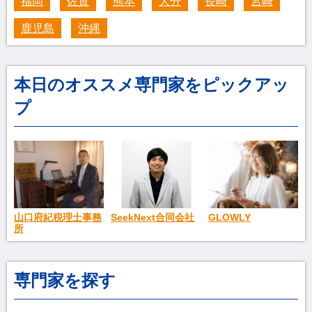
福岡
佐賀
熊本
大分
長崎
宮崎
鹿児島
沖縄
本日のオススメ専門家をピックアッ
プ
SeekNext合同会社
GLOWLY
山口府紀税理士事務
所
専門家を探す