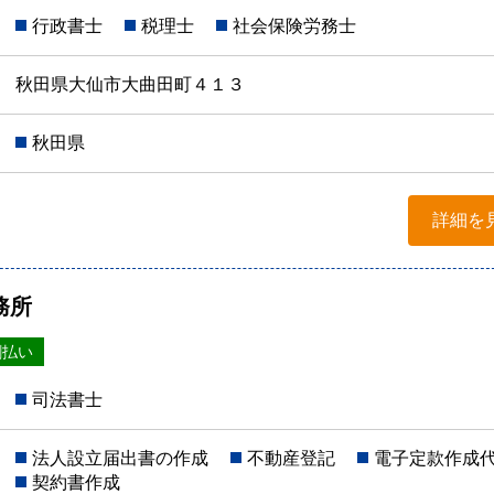
行政書士
税理士
社会保険労務士
秋田県大仙市大曲田町４１３
秋田県
詳細を
務所
割払い
司法書士
法人設立届出書の作成
不動産登記
電子定款作成
契約書作成