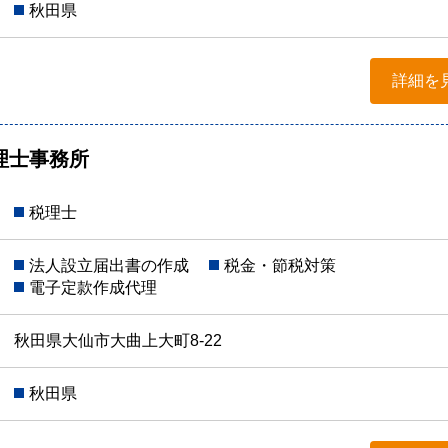
秋田県
詳細を
理士事務所
税理士
法人設立届出書の作成
税金・節税対策
電子定款作成代理
秋田県大仙市大曲上大町8-22
秋田県