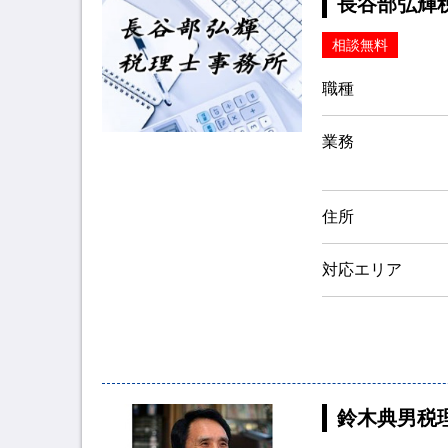
長谷部弘輝
相談無料
職種
業務
住所
対応エリア
鈴木典男税