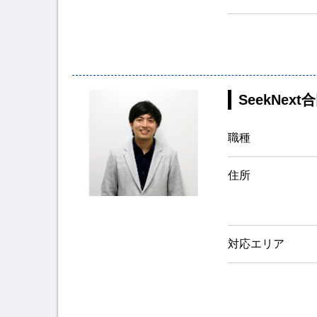
SeekNex
職種
住所
対応エリア