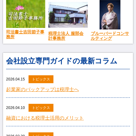
司法書士吉田節子事
税理士法人 服部会
ブルーバードコンサ
務所
計事務所
ルティング
会社設立専門ガイドの最新コラム
2026.04.15
トピックス
起業家のバックアップは税理士へ
2026.04.10
トピックス
融資における税理士活用のメリット