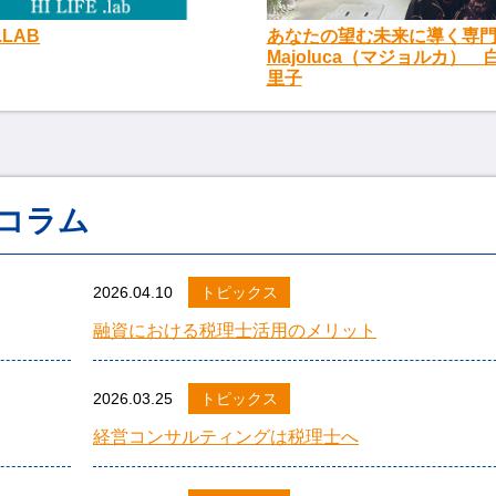
E.LAB
あなたの望む未来に導く専
Majoluca（マジョルカ） 
里子
コラム
2026.04.10
トピックス
融資における税理士活用のメリット
2026.03.25
トピックス
経営コンサルティングは税理士へ