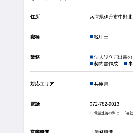
住所
兵庫県伊丹市中野北3丁
職種
税理士
業務
法人設立届出書の
契約書作成
事
対応エリア
兵庫県
電話
072-782-9013
電話連絡の際は、「会
営業時間
〔業務時間〕