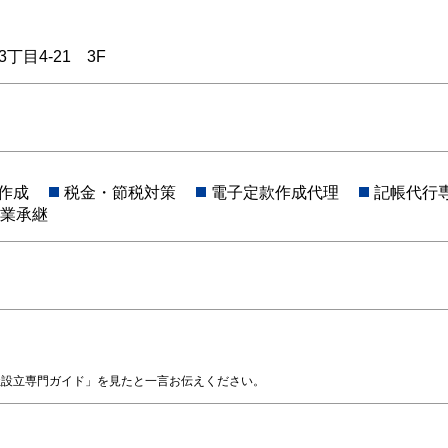
目4-21 3F
作成
税金・節税対策
電子定款作成代理
記帳代行
業承継
社設立専門ガイド」を見たと一言お伝えください。