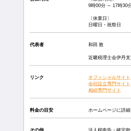
9時00分 ～ 17時30
〔休業日〕
日曜日・祝祭日
代表者
和田 敦
近畿税理士会伊丹支部
リンク
オフィシャルサイト
会社設立専門サイト
相続専門サイト
料金の目安
ホームページに詳細
その他
法人税申告・確定申