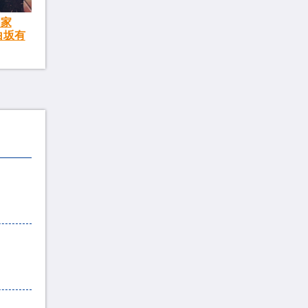
門家
白坂有