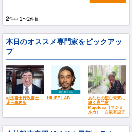
2
件中 1〜2件目
本日のオススメ専門家をピックアッ
プ
司法書士行政書士
HILIFE.LAB
あなたの望む未来に
児玉事務所
導く専門家
Majoluca（マジョ
ルカ） 白坂有里子