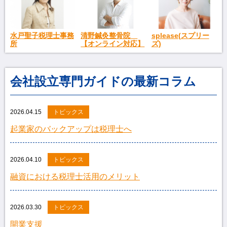
splease(スプリー
水戸聖子税理士事務
清野鍼灸整骨院
ズ)
所
【オンライン対応】
会社設立専門ガイドの最新コラム
2026.04.15
トピックス
起業家のバックアップは税理士へ
2026.04.10
トピックス
融資における税理士活用のメリット
2026.03.30
トピックス
開業支援