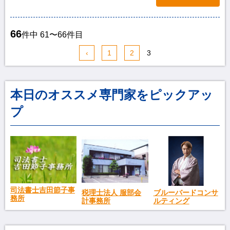
66
件中 61〜66件目
‹
1
2
3
本日のオススメ専門家をピックアッ
プ
司法書士吉田節子事
税理士法人 服部会
ブルーバードコンサ
務所
計事務所
ルティング