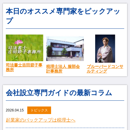
本日のオススメ専門家をピックアッ
プ
司法書士吉田節子事
税理士法人 服部会
ブルーバードコンサ
務所
計事務所
ルティング
会社設立専門ガイドの最新コラム
2026.04.15
トピックス
起業家のバックアップは税理士へ