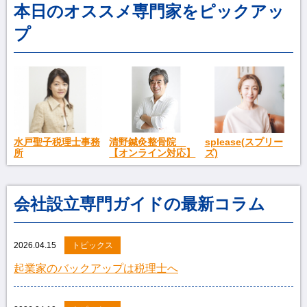
本日のオススメ専門家をピックアッ
プ
splease(スプリー
水戸聖子税理士事務
清野鍼灸整骨院
ズ)
所
【オンライン対応】
会社設立専門ガイドの最新コラム
2026.04.15
トピックス
起業家のバックアップは税理士へ