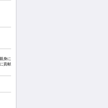
親身に
に貢献