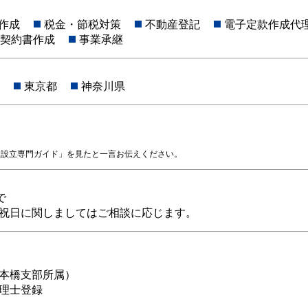
作成
税金・節税対策
不動産登記
電子定款作成代
契約書作成
事業承継
東京都
神奈川県
社設立専門ガイド」を見たと一言お伝えください。
で
祝日に関しましてはご相談に応じます。
 日本橋支部所属）
理士登録