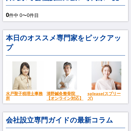
0
件中 0〜0件目
本日のオススメ専門家をピックアッ
プ
splease(スプリー
水戸聖子税理士事務
清野鍼灸整骨院
ズ)
所
【オンライン対応】
会社設立専門ガイドの最新コラム