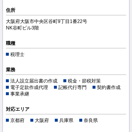
住所
大阪府大阪市中央区谷町9丁目1番22号
NK谷町ビル3階
職種
税理士
業務
法人設立届出書の作成
税金・節税対策
電子定款作成代理
記帳代行専門
契約書作成
事業承継
対応エリア
京都府
大阪府
兵庫県
奈良県