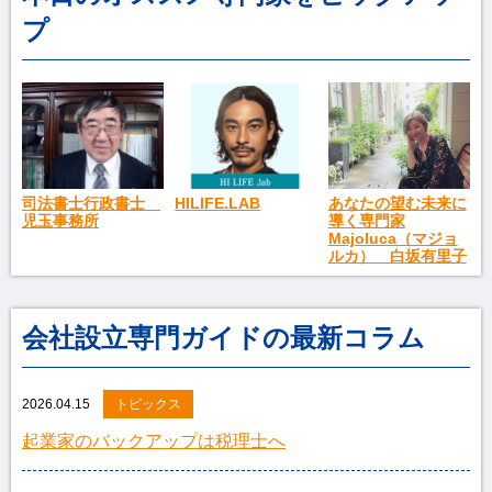
プ
司法書士行政書士
HILIFE.LAB
あなたの望む未来に
児玉事務所
導く専門家
Majoluca（マジョ
ルカ） 白坂有里子
会社設立専門ガイドの最新コラム
2026.04.15
トピックス
起業家のバックアップは税理士へ