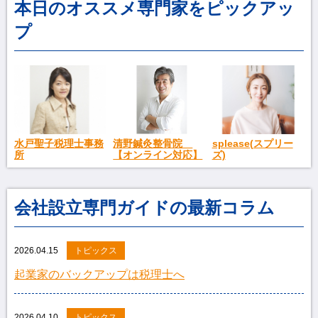
本日のオススメ専門家をピックアッ
プ
splease(スプリー
水戸聖子税理士事務
清野鍼灸整骨院
ズ)
所
【オンライン対応】
会社設立専門ガイドの最新コラム
2026.04.15
トピックス
起業家のバックアップは税理士へ
2026.04.10
トピックス