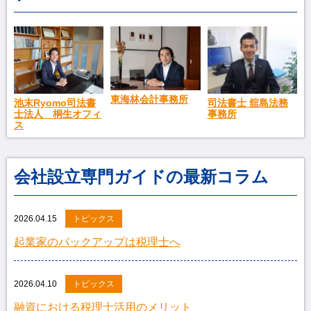
東海林会計事務所
池末Ryomo司法書
司法書士 舘島法務
士法人 桐生オフィ
事務所
ス
会社設立専門ガイドの最新コラム
2026.04.15
トピックス
起業家のバックアップは税理士へ
2026.04.10
トピックス
融資における税理士活用のメリット