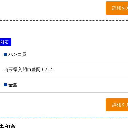
詳細を
国対応
ハンコ屋
埼玉県入間市豊岡3-2-15
全国
詳細を
央印章