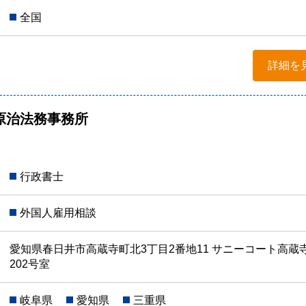
全国
詳細を
原治法務事務所
行政書士
外国人雇用相談
愛知県春日井市高蔵寺町北3丁目2番地11 サニーコート高蔵
202号室
岐阜県
愛知県
三重県