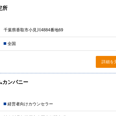
定所
千葉県香取市小見川4884番地69
全国
詳細を
ムカンパニー
経営者向けカウンセラー