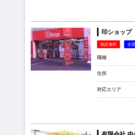
印ショップ
相談無料
全
職種
住所
対応エリア
有限会社 中