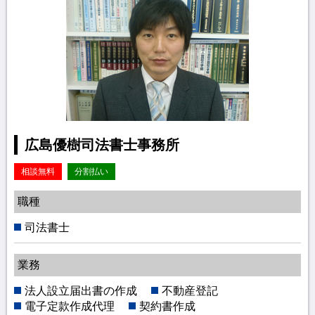
広島優樹司法書士事務所
相談無料
分割払い
職種
司法書士
業務
法人設立届出書の作成
不動産登記
電子定款作成代理
契約書作成