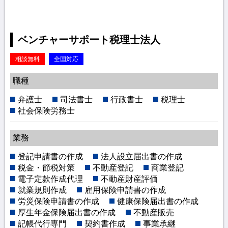
ベンチャーサポート税理士法人
相談無料
全国対応
職種
弁護士
司法書士
行政書士
税理士
社会保険労務士
業務
登記申請書の作成
法人設立届出書の作成
税金・節税対策
不動産登記
商業登記
電子定款作成代理
不動産財産評価
就業規則作成
雇用保険申請書の作成
労災保険申請書の作成
健康保険届出書の作成
厚生年金保険届出書の作成
不動産販売
記帳代行専門
契約書作成
事業承継