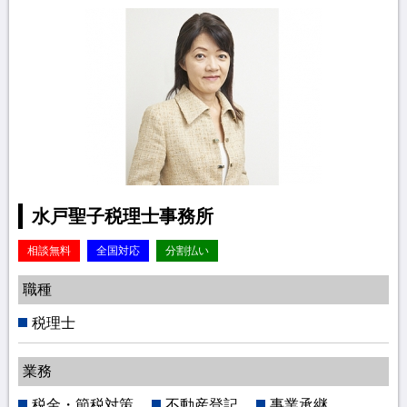
水戸聖子税理士事務所
相談無料
全国対応
分割払い
職種
税理士
業務
税金・節税対策
不動産登記
事業承継