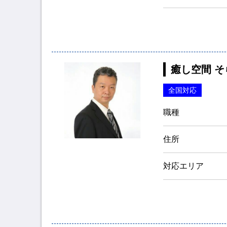
癒し空間 そ
全国対応
職種
住所
対応エリア