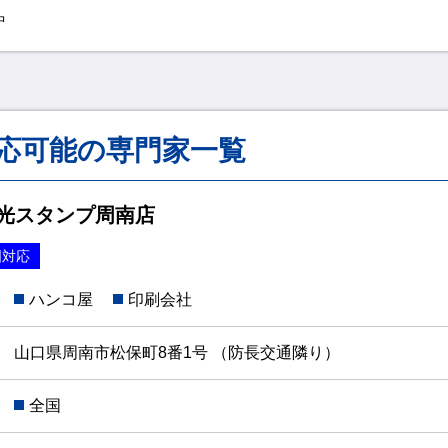
中
応可能の専門家一覧
和光スタンプ周南店
国対応
ハンコ屋
印刷会社
山口県周南市松保町8番1号 （防長交通隣り）
全国