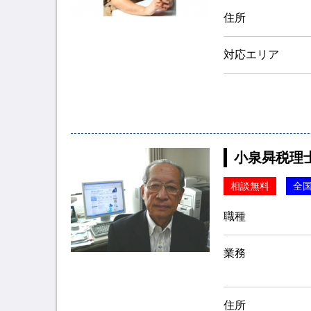
住所
対応エリア
小泉曻税理
相談無料
全
職種
業務
住所