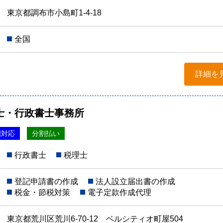
東京都調布市小島町1-4-18
全国
詳細を
士・行政書士事務所
国対応
分割払い
行政書士
税理士
登記申請書の作成
法人設立届出書の作成
税金・節税対策
電子定款作成代理
東京都荒川区荒川6-70-12 ベルシティオ町屋504