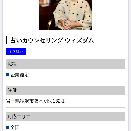
占いカウンセリング ウィズダム
全国対応
職種
企業鑑定
住所
岩手県滝沢市篠木明法132-1
対応エリア
全国