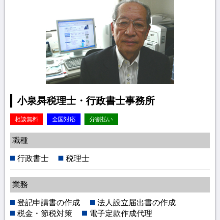
小泉曻税理士・行政書士事務所
相談無料
全国対応
分割払い
職種
行政書士
税理士
業務
登記申請書の作成
法人設立届出書の作成
税金・節税対策
電子定款作成代理