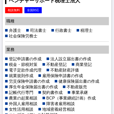
ベンチャーサポート税理士法人
相談無料
全国対応
職種
弁護士
司法書士
行政書士
税理士
社会保険労務士
業務
登記申請書の作成
法人設立届出書の作成
税金・節税対策
不動産登記
商業登記
電子定款作成代理
不動産財産評価
就業規則作成
雇用保険申請書の作成
労災保険申請書の作成
健康保険届出書の作成
厚生年金保険届出書の作成
不動産販売
記帳代行専門
契約書作成
事業承継
農業の起業相談
BCP（事業継続計画）作成
外国人雇用相談
障害者雇用相談
女性活用相談
地域密着経営相談