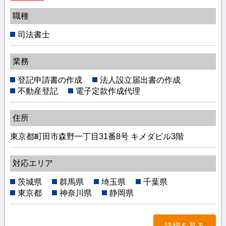
職種
司法書士
業務
登記申請書の作成
法人設立届出書の作成
不動産登記
電子定款作成代理
住所
東京都町田市森野一丁目31番8号 キメダビル3階
対応エリア
茨城県
群馬県
埼玉県
千葉県
東京都
神奈川県
静岡県
詳細を見る