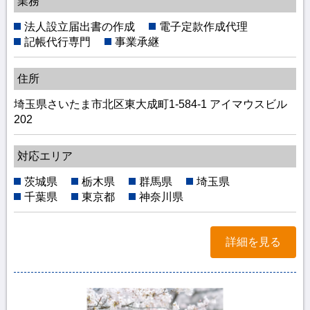
業務
法人設立届出書の作成
電子定款作成代理
記帳代行専門
事業承継
住所
埼玉県さいたま市北区東大成町1-584-1 アイマウスビル
202
対応エリア
茨城県
栃木県
群馬県
埼玉県
千葉県
東京都
神奈川県
詳細を見る