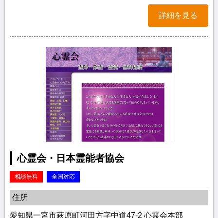
詳細を見る
心霊会・日本霊能者協会
相談無料
全国対応
住所
愛知県一宮市萩原町河田方字中道47-2 心霊会本部