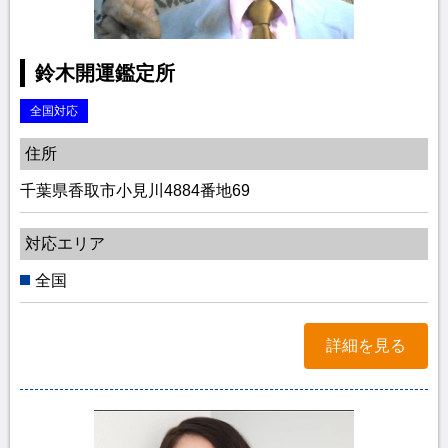
鈴木開運鑑定所
全国対応
住所
千葉県香取市小見川4884番地69
対応エリア
全国
詳細を見る