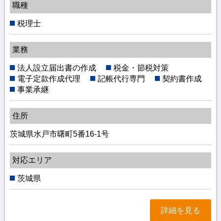
職種
税理士
業務
法人設立届出書の作成
税金・節税対策
電子定款作成代理
記帳代行専門
契約書作成
事業承継
住所
茨城県水戸市曙町5番16-1号
対応エリア
茨城県
詳細を見る