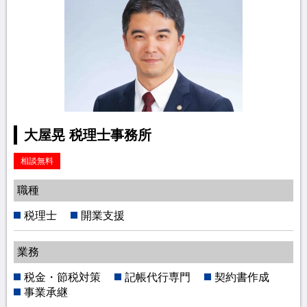
大屋晃 税理士事務所
相談無料
職種
税理士
開業支援
業務
税金・節税対策
記帳代行専門
契約書作成
事業承継