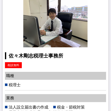
佐々木剛志税理士事務所
相談無料
職種
税理士
業務
法人設立届出書の作成
税金・節税対策