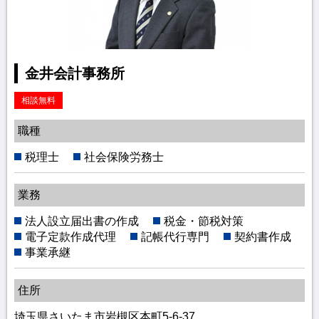
金井会計事務所
相談無料
職種
税理士
社会保険労務士
業務
法人設立届出書の作成
税金・節税対策
電子定款作成代理
記帳代行専門
契約書作成
事業承継
住所
埼玉県さいたま市岩槻区本町5-6-37