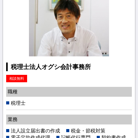
税理士法人オグシ会計事務所
相談無料
職種
税理士
業務
法人設立届出書の作成
税金・節税対策
電子定款作成代理
記帳代行専門
契約書作成