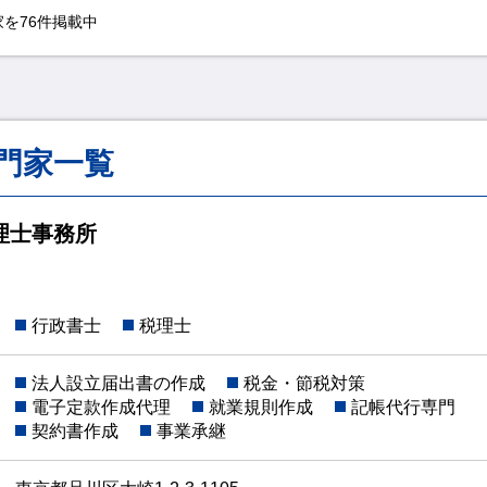
を76件掲載中
門家一覧
理士事務所
行政書士
税理士
法人設立届出書の作成
税金・節税対策
電子定款作成代理
就業規則作成
記帳代行専門
契約書作成
事業承継