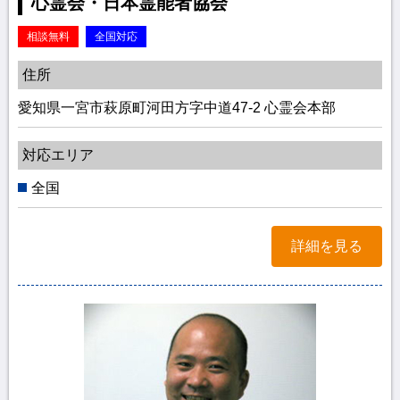
心霊会・日本霊能者協会
相談無料
全国対応
住所
愛知県一宮市萩原町河田方字中道47-2 心霊会本部
対応エリア
全国
詳細を見る