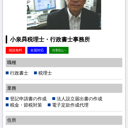
小泉曻税理士・行政書士事務所
相談無料
全国対応
分割払い
職種
行政書士
税理士
業務
登記申請書の作成
法人設立届出書の作成
税金・節税対策
電子定款作成代理
住所